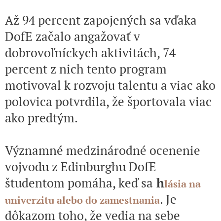
Až 94 percent zapojených sa vďaka
DofE začalo angažovať v
dobrovoľníckych aktivitách, 74
percent z nich tento program
motivoval k rozvoju talentu a viac ako
polovica potvrdila, že športovala viac
ako predtým.
Významné medzinárodné ocenenie
vojvodu z Edinburghu DofE
študentom pomáha, keď sa
h
lásia na
. Je
univerzitu alebo do zamestnania
dôkazom toho, že vedia na sebe