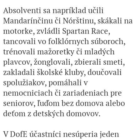
Absolventi sa napríklad učili
Mandarínčinu či Nórštinu, skákali na
motorke, zvládli Spartan Race,
tancovali vo folklórnych súboroch,
trénovali mažoretky či mladých
plavcov, žonglovali, zbierali smeti,
zakladali školské kluby, doučovali
spolužiakov, pomáhali v
nemocniciach či zariadeniach pre
seniorov, ľuďom bez domova alebo
deťom z detských domovov.
V DofE účastníci nesúperia jeden