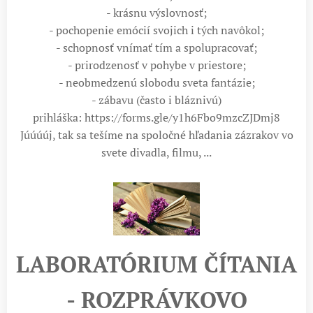
- krásnu výslovnosť;
- pochopenie emócií svojich i tých navôkol;
- schopnosť vnímať tím a spolupracovať;
- prirodzenosť v pohybe v priestore;
- neobmedzenú slobodu sveta fantázie;
- zábavu (často i bláznivú)
prihláška: https://forms.gle/y1h6Fbo9mzcZJDmj8
Júúúúj, tak sa tešíme na spoločné hľadania zázrakov vo
svete divadla, filmu, ...
LABORATÓRIUM ČÍTANIA
- ROZPRÁVKOVO