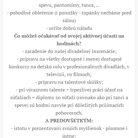
spevu, pantomímy, tanca, ...
- pohodlné oblečenie (i ponožky - topánky necháme pred
sálou)
- určite dobrú náladu
Čo môžeš očakávať od svojej aktívnej účasti na
hodinách?
- zaradenie do našej divadelnej inscenácie;
- prípravu na všetky dostupné i menej dostupné
konkurzy na detskú rolu v profesionálnych divadlách, v
televízii, vo filmoch;
- prípravu na talentové skúšky;
- pri výraznom talente + trpezlivej práci účasť na
súťažiach = diplomy zo súťaží (rovnako ako pri tanci a
speve) sú bodmi navyše pri dôležitých prijímacích
pohovoroch.
A PREDOVŠETKÝM:
- istotu v prezentovaní svojich myšlienok - písomne i
ústne;