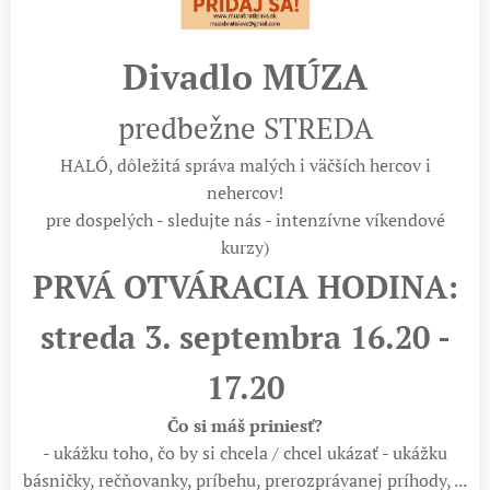
Divadlo MÚZA
predbežne STREDA
HALÓ, dôležitá správa malých i väčších hercov i
nehercov!
pre dospelých - sledujte nás - intenzívne víkendové
kurzy)
PRVÁ OTVÁRACIA HODINA:
streda 3. septembra 16.20 -
17.20
Čo si máš priniesť?
- ukážku toho, čo by si chcela / chcel ukázať - ukážku
básničky, rečňovanky, príbehu, prerozprávanej príhody, ...