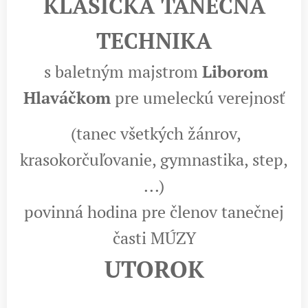
KLASICKÁ TANEČNÁ
TECHNIKA
s baletným majstrom
Liborom
Hlaváčkom
pre umeleckú verejnosť
(tanec všetkých žánrov,
krasokorčuľovanie, gymnastika, step,
...)
povinná hodina pre členov tanečnej
časti MÚZY
UTOROK