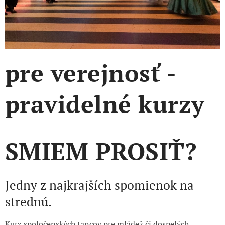
pre verejnosť -
pravidelné kurzy
SMIEM PROSIŤ?
Jedny z najkrajších spomienok na
strednú.
Kurz spoločenských tancov pre mládež či dospelých.