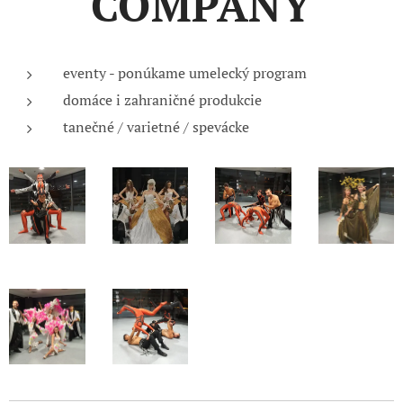
COMPANY
eventy - ponúkame umelecký program
domáce i zahraničné produkcie
tanečné / varietné / spevácke