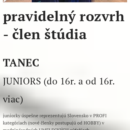
pravidelný rozvrh
- člen štúdia
TANEC
JUNIORS (do 16r. a od 16r.
viac)
juniorky úspešne reprezentujú Slovensko v PROFI
kategóriach (nové členky postupujú od HOBBY) v