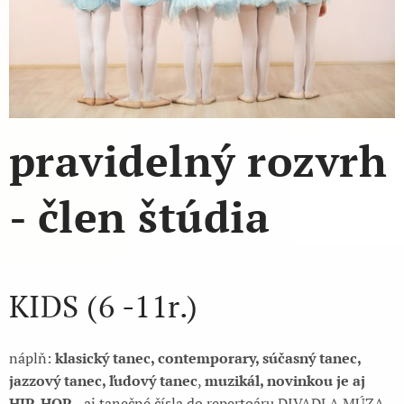
pravidelný rozvrh
- člen štúdia
KIDS (6 -11r.)
náplň:
klasický tanec, contemporary, súčasný tanec,
jazzový tanec, ľudový tanec
,
muzikál, novinkou je aj
HIP-HOP
- aj tanečné čísla do repertoáru DIVADLA MÚZA