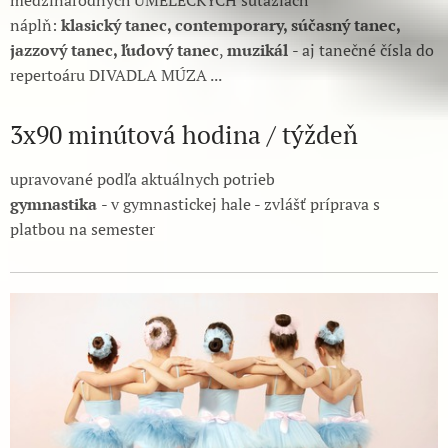
medzinárodných UMELECKÝCH súťažiach
náplň:
k
lasický tanec, contemporary, súčasný tanec,
jazzový tanec, ľudový tanec
,
muzikál
- aj tanečné čísla do
repertoáru DIVADLA MÚZA ...
3x90 minútová hodina / týždeň
upravované podľa aktuálnych potrieb
gymnastika
- v gymnastickej hale - zvlášť príprava s
platbou na semester